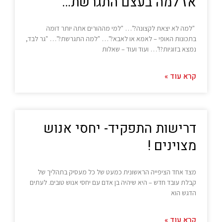
אז למה בעצם התגרשת…
"למה לא יצאת לקצונה?"… "למי מההורים אתה יותר דומה
בתכונות האופי – לאמא או לאבא?"… "למה התגרשת?"… "גר לבד,
נמצא בזוגיות?!"… ועוד ועוד – שאלות
קרא עוד »
דרישות התפקיד- יחסי אנוש
מצוינים !
מצד אחד הציפייה הראשונית כמעט של כל מעסיק בתהליך של
קבלת עובד חדש – היא שיהיה בן אדם עם יחסי אנוש טובים. לעתים
הדגש הוא
קרא עוד »