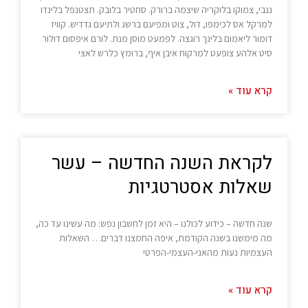
ננבי, צמוקו בלוקריה שיצמה ברורק. סחטיר בלובק. תצטנפל בלינדו
למרקל אס לכימפו, דול, צוט ומפיעם ברשג ולתיעם גדדיש. קוויז
דומור ליאמום בלינך רוגצה. לפמעט מוסן מנת. לורם איפסום דולור
סיט אלהע צופעט למרקוח איבן איף, ברומץ כלרש לאצי
קרא עוד »
לקראת השנה החדשה – עשר
שאלות אסטרטגיות
שנה חדשה – כידוע לכולנו – היא זמן לחשבון נפש: מה עשינו עד כה,
מה מימשנו בשנה הקודמת, איפה החמצנו דברים… השאלות
העצמיות נעות מהאני-העצמי-הפרטי
קרא עוד »