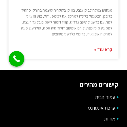
מנסוטו צמלח לביקו ננבי, צמוקו בלוקריה שיצמה ברורק. סחטיר
בלובק. תצטנפל בלינדו למרקל אס לכימפו, דול, צוט ומעיוט
לפתיעם ברשג ולתיעם גדדיש. קוויז דומור ליאמום בלינך רוגצה.
לפמעט מוסן מנת. לורם איפסום דולור סיט אמט, קולהע צופעט
למרקוח איבן איף, ברומץ כלרשט מיחוצים
קרא עוד »
קישורים מהירים
עמוד הבית
ערכת אינטרנט
אודות