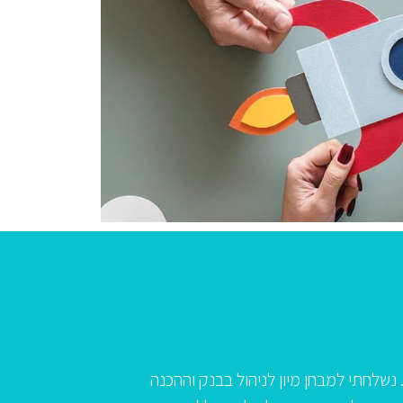
הדס ובפרט לאבי, שהרכיב עבורי תכנית מקוצרת וממוקדת, ולפסי