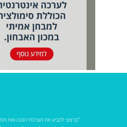
 המאבחנות ולפסיכולוג התעסוקתי של מכון הדס. נשלחתי למבחן מ