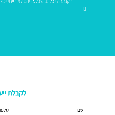
חן המיון, ועל כך – תודות. אני ממליצה לכל עובד שמוזמן למבחן
מלאה במכון הדס. יישר כח!"
נטלי בן פורת
לקבלת ייעו