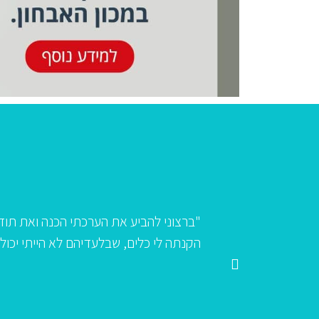
מלאה לצוות המאבחנות ולפסיכולוג התעסוקתי של מכון הדס. נשלח
בור את מבחן המיון, ועל כך – תודות. אני ממליצה לכל עובד שמו
מלאה במכון הדס. יישר כח!"
נטלי בן פורת