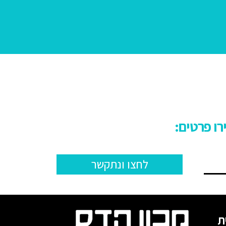
לחצו ונתקשר
ת