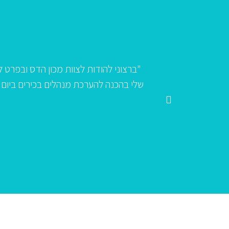
ל בבנק וההכנה
"ברצוני להודות לצוות מכון הדס ובפרט
לגשת ללא הכנה