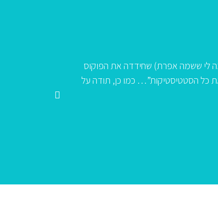
דמה לי ששמה אפרת) שחידדה את הפוקוס
"הצוות שלכם 
כת המנהלים “שברו את כל הסטטיסטיקות”… כמו כן, תודה על