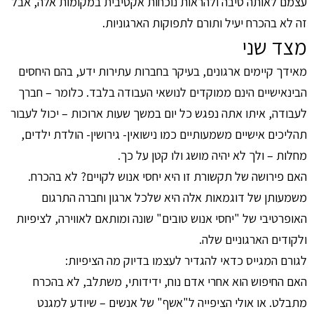
עצמם לאותה סיבה ולהראות נוכחות אקטיבית במקומות אלה, אבל
זה לא בהכרח יעיל ותורם לתפוקות הארגוניות.
מצד שני
מאידך קיימים ארגונים, בעיקר בחברות עתירות ידע, בהם היחסים
הבינאישיים הינם ממוקדים לנושאי העבודה בלבד. כלומר – חברך
לעבודה, איתו אתה נפגש כל יום במשך שעות ארוכות – יכול לעבור
תהליכים אישיים משמעותיים כמו נישואין- גירושין- הולדת ילדים,
מחלות – ולך לא יהיה מושג ולו קטן על כך.
האם פירושה של תקשורת זו היא יחסי אנוש לקויים? לא בהכרח.
משמעותן של דוגמאות אלה היא שלכל ארגון וחברה התרגום
האופרטיבי של "יחסי אנוש טובים" שונה ומותאם לאווירה, לציפיות
ולקודים הארגוניים שלה.
לגורם המגייס כדאי להגדיר לעצמו בדיוק מה הציפיות:
האם החיפוש הוא אחרי אדם נוח, ידידותי, משתלב, לא בהכרח
מתבלט. או אולי הציפייה ל"אשף" של אנשים – שיודע למגנט