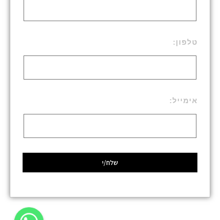
טלפון:
אימייל:
שלח/י