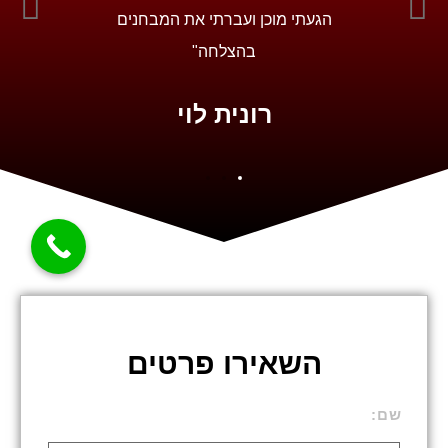
ותם ביום
הגעתי מוכן ועברתי את המבחנים
ב
בהצלחה"
אי
ן
רונית לוי
א
השאירו פרטים
שם: