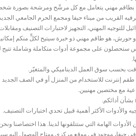
ن بطاقم مهني يتعامل مع كل مرشّح ومرشحة بصورة شخص
رفيه القريب من ميناء حيفا ومجمع الحرم الجامعي الجديد
يل للتوجيه المهني، التجهيز لاختبارات التصنيف ومقابلات
و حورش، هو طاقم مهني ذو خبرة سيتيح لكلٍّ منكم إمكان
س ستحصلون على مجموعة أدوات متكاملة وشاملة تتيح لك
.
وقت بحسب سوق العمل الديناميكي والمتغيّر.
طقم إنترنت للاستخدام من المنزل أو في الصف الجديد ال
اعية مع مختصين مهنيين.
 بشأن أدائكم.
ه والأدوات الأكثر أهمية قبيل تحدي اختبارات التصنيف.
 هاداس في حيفا، موجود في موقع مركزي ومتاح الوصول إليه س