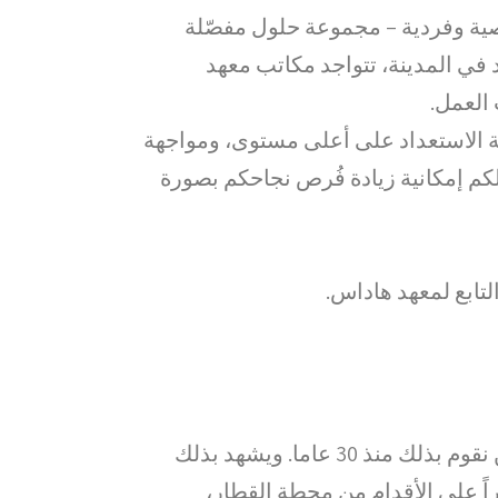
ية وفردية – مجموعة حلول مفصّلة
 في المدينة، تتواجد مكاتب معهد
 العمل.
ية الاستعداد على أعلى مستوى، ومواجهة
م إمكانية زيادة فُرص نجاحكم بصورة
تابع لمعهد هاداس.
كل هذه الأمور، وغيرها المزيد، هي جزء من الأدوات الهامة التي ستتلقونها لدينا. هذا اختصاصنا ونحن نقوم بذلك منذ 30 عاما. ويشهد بذلك
يراً على الأقدام من محطة القطار،