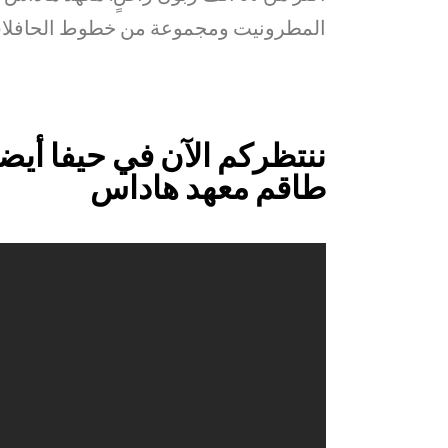
المطرونيت ومجموعة من خطوط الحافلات. ل
ننتظركم الآن في حيفا أيضاً
طاقم معهد هاداس