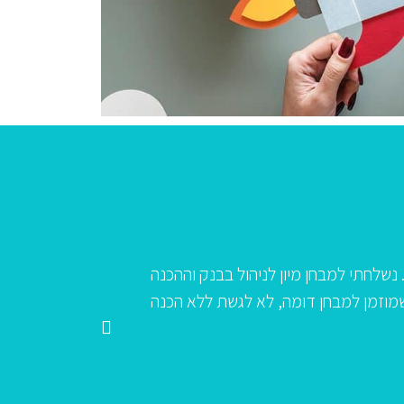
דמה לי ששמה אפרת) שחידדה את הפוקוס
"הצוות שלכם 
כת המנהלים “שברו את כל הסטטיסטיקות”… כמו כן, תודה על