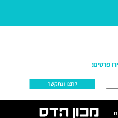
לחצו ונתקשר
ת