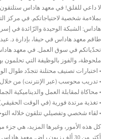
لا داعي للقلق! في معهد هاداس ستلتقو
بملاءمة شخصية لاحتياجاتكم. في مركز الت
هاداس: الشبكة الوحيدة والرّائدة في إسرائ
طاقم معهد هاداس في حيفا، بإدارة د. عيد
تحدّياتكم في سوق العمل. في معهد هادا
ملحوظة، والفوز بالوظيفة التي تحلمون بها
• اختبارات تصنيف محتلنة تتجدّد طوال ال
• تدريب محوسب (عبر الإنترنت) من خلال 
• محاكاة لمقابلة العمل والديناميكية الجم
• تغذية مرتدة فورية (في الوقت الحقيقي)
• لقاء شخصي وتفصيلي تتلقون خلاله التوجي
أكثر من 30 ألف زبون راضٍ. معهد