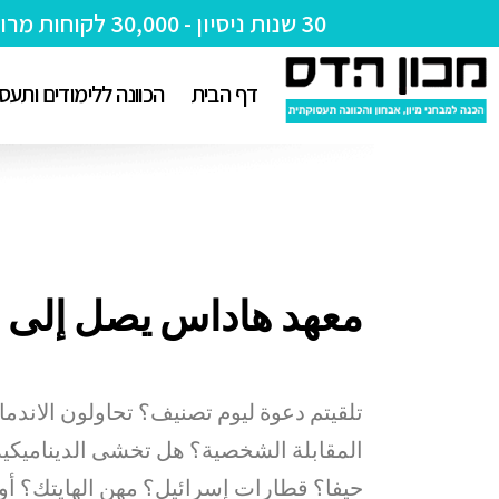
30 שנות ניסיון - 30,000 לקוחות מרוצים!
דף הבית
הכוונה ללימודים ותעס
معهد هاداس يصل إلى 
تلقيتم دعوة ليوم تصنيف؟ تحاولون الاندم
المقابلة الشخصية؟ هل تخشى الديناميكية 
حيفا؟ قطارات إسرائيل؟ مهن الهايتك؟ أو 